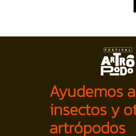
Ayudemos a 
insectos y o
artrópodos