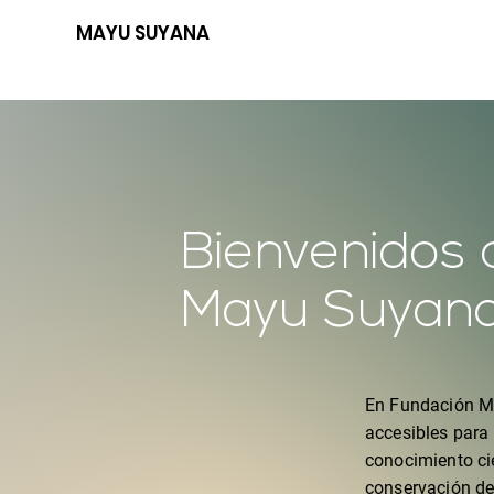
MAYU SUYANA
Bienvenidos 
Mayu Suyan
En Fundación Ma
accesibles para
conocimiento ci
conservación de 