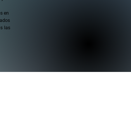
os en
ñados
s las