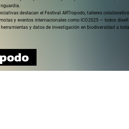
anguardia.
niciativas destacan el Festival ARTropodo, talleres colaborativ
motas y eventos internacionales como ICO2025 — todos dise
 herramientas y datos de investigación en biodiversidad a toda
ópodo