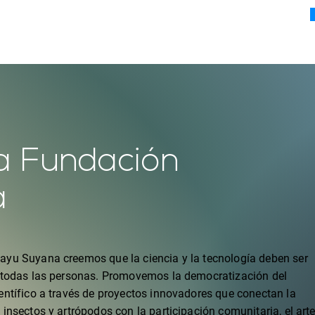
a Fundación
a
yu Suyana creemos que la ciencia y la tecnología deben ser
 todas las personas. Promovemos la democratización del
entífico a través de proyectos innovadores que conectan la
insectos y artrópodos con la participación comunitaria, el arte