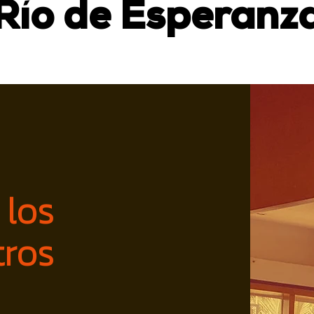
Río de Esperanz
los
tros