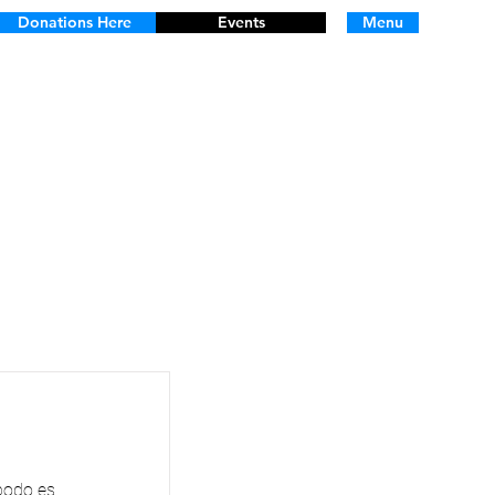
Donations Here
Events
Menu
podo es