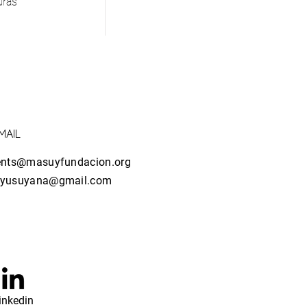
uras
MAIL
ents@masuyfundacion.org
yusuyana@gmail.com
inkedin