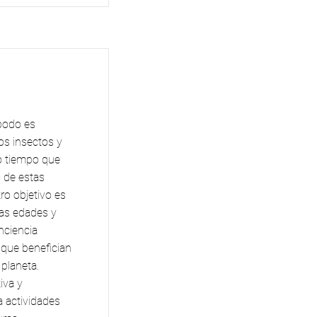
podo es
os insectos y
mo tiempo que
 de estas
o objetivo es
las edades y
nciencia
 que benefician
planeta.
iva y
a actividades