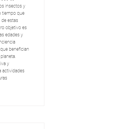
os insectos y
mo tiempo que
 de estas
o objetivo es
las edades y
nciencia
 que benefician
planeta.
iva y
a actividades
uras