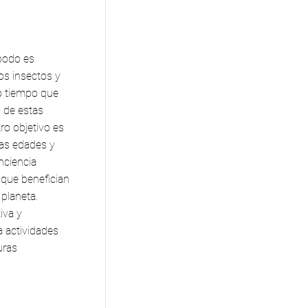
podo es
os insectos y
mo tiempo que
 de estas
o objetivo es
las edades y
nciencia
 que benefician
planeta.
iva y
a actividades
uras