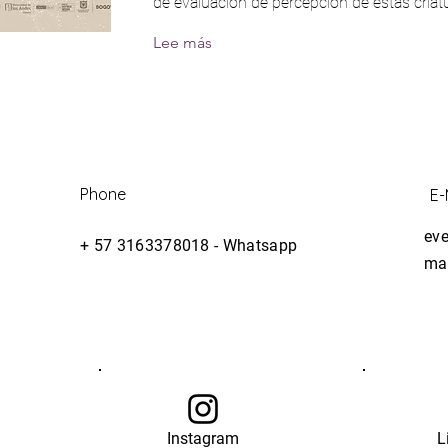
de evaluación de percepción de estas criat
Lee más
Phone
E-
ev
+ 57 3163378018 - Whatsapp
ma
Instagram
L