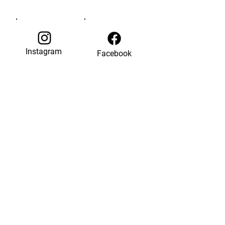
Instagram
Facebook
© 2035 by Last Chance.
Powered and secured by
Wix
Back to Top